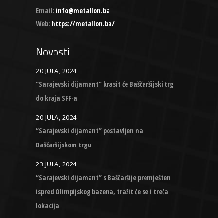
Email:
info@metallon.ba
Web:
https://metallon.ba/
Novosti
20 JULA, 2024
“Sarajevski dijamant” krasit će Baščaršijski trg
do kraja SFF-a
20 JULA, 2024
“Sarajevski dijamant” postavljen na
Baščaršijskom trgu
23 JULA, 2024
“Sarajevski dijamant” s Baščaršije premješten
ispred Olimpijskog bazena, tražit će se i treća
lokacija