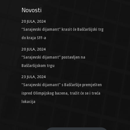
Novosti
20 JULA, 2024
“Sarajevski dijamant” krasit će Baščaršijski trg
do kraja SFF-a
20 JULA, 2024
“Sarajevski dijamant” postavljen na
Baščaršijskom trgu
23 JULA, 2024
“Sarajevski dijamant” s Baščaršije premješten
ispred Olimpijskog bazena, tražit će se i treća
lokacija