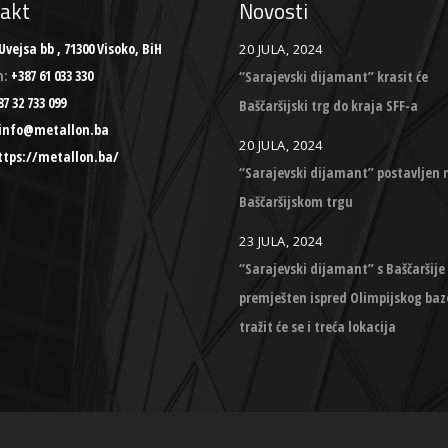
akt
Novosti
Uvejsa bb , 71300 Visoko, BiH
20 JULA, 2024
n:
+387 61 033 330
“Sarajevski dijamant” krasit će
7 32 733 099
Baščaršijski trg do kraja SFF-a
info@metallon.ba
20 JULA, 2024
ttps://metallon.ba/
“Sarajevski dijamant” postavljen 
Baščaršijskom trgu
23 JULA, 2024
“Sarajevski dijamant” s Baščaršije
premješten ispred Olimpijskog baz
tražit će se i treća lokacija