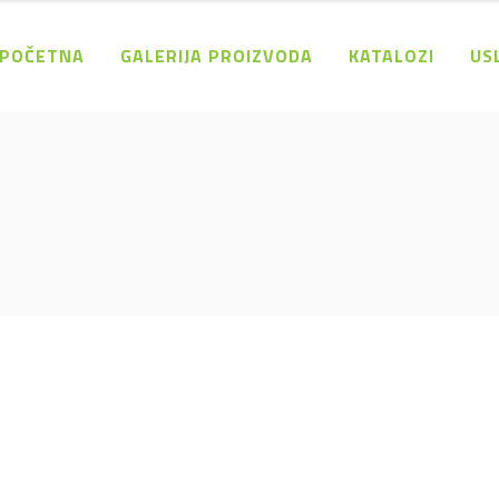
POČETNA
GALERIJA PROIZVODA
KATALOZI
US