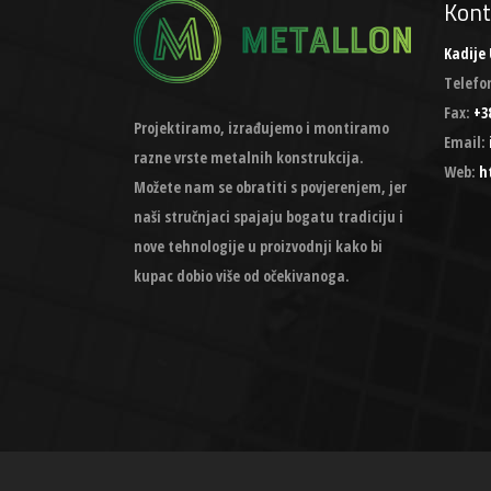
Kont
Kadije 
Telefo
Fax:
+38
Projektiramo, izrađujemo i montiramo
Email:
razne vrste metalnih konstrukcija.
Web:
h
Možete nam se obratiti s povjerenjem, jer
naši stručnjaci spajaju bogatu tradiciju i
nove tehnologije u proizvodnji kako bi
kupac dobio više od očekivanoga.