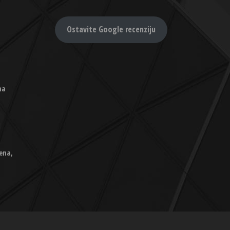
Ostavite Google recenziju
na
ena,